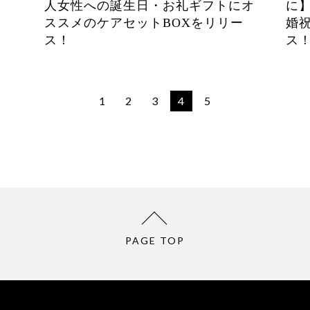
人女性への誕生日・お礼ギフトにオ
に
ススメのケアセットBOXをリリー
婚
ス！
ス
1
2
3
4
5
PAGE TOP