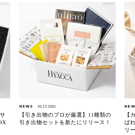
NEWS
02.15.2021
NE
サ
【引き出物のプロが厳選】11種類の
【
OX
引き出物セットを新たにリリース！
ば
リ